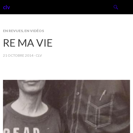
Recherche
clv
EN REVUES
,
EN VIDÉOS
RE MA VIE
21 OCTOBRE 2014
CLV